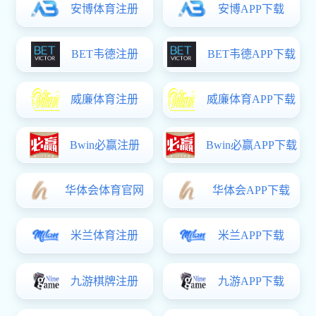
控球率一度达到惊人的68%。观战席上的主队球迷已
经开始提前庆祝，似乎胜利已是囊中之物。然而，足
球最令人着迷的，恰恰是它从不按剧本上演。
费哈利雅得胜利的后防线在这场比赛中堪称“铁血盾
牌”。中卫组合在对方的高压逼抢下，保持了罕见的
冷静与默契。门将的一次飞身扑救更是点爆了客场球
迷的情绪——他在倒地后用指尖将皮球从死角拨出，
随后迅速起身化解了对手的补射。这粒神扑彻底唤醒
了球队的防守意志。他们开始有意识地将防线压上，
借助造越位战术打乱雅得队的进攻节奏。雅得队的锋
线球员逐渐陷入急躁，几次越位无效的冲刺消耗了大
量体能，而费哈利雅得胜利的防线却在一次次化险为
夷中愈发坚固。
正所谓“大难不死必有后福”。上半场补时阶段，费哈
利雅得胜利在成功防守后发动快攻。左翼锋线球员利
用对手压上后留下的空当，带球长驱直入。他在大禁
区前沿巧妙地扣过一名防守队员，随后将皮球横传至
后点。拍马赶到的队友在门线前完成了一记鱼跃冲