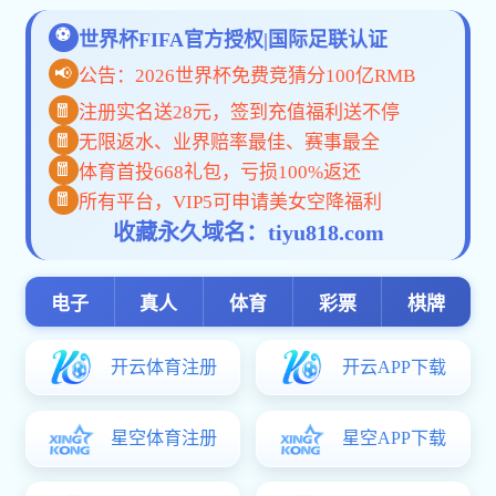
波黑核心塔希罗维奇禁区
拜仁三球大胜莱比锡三冠
法国vs挪威2026世界杯防
恩昆库禁区造点切尔西四
国王杯费哈利雅得胜利后防
梦游客场封神神剧情
在足球世界里，以弱胜强的故事往往伴随着戏剧性的
转折与不可思议的细节。近日，沙特国王杯赛场上，
费哈利雅得胜利队用一场堪称教科书式的防守反击大
战，在客场爆冷击败了此前状态火热的雅得队，这场
比赛的剧本之跌宕，足以让每一位球迷心跳加速。
比赛伊始，坐拥主场之利的雅得队便展现出咄咄逼人
的架势。他们通过两翼的快速突破和中场的密集调
度，几乎将费哈利雅得胜利的防线压成了压缩状态。
上半场前20分钟，雅得队连续三脚射门击中门框，