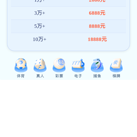
门机会。数据统计显示，库杜斯在2026世界杯的前
三场比赛中，每90分钟成功带球推进次数达到4.7
次，成功率高达82%，这两项数据均在所有中场球员
中名列前茅。他的存在，让荷兰队的反击从简单的长
传冲吊变成了有层次、有变化的立体攻势。
当然，任何球员都有成长空间。库杜斯的反击推进作
用虽强，但他在无球状态下的防守位置感仍有提升空
间。有时过于激进的上抢会导致身后空当被利用，这
在面对巴西、阿根廷等强队时可能成为致命弱点。但
瑕不掩瑜，库杜斯正在以肉眼可见的速度完善自己的
防守选位。在2026世界杯16强赛对阵葡萄牙的比赛
中，他不仅完成了5次成功带球推进，还贡献了3次
抢断和2次拦截，证明自己正在成为一名攻守兼备的
B2B中场。他的存在，让荷兰队的中场硬度与创造力
得到了完美平衡。
展望未来，库杜斯在2026世界杯的征程远未结束。
这支年轻的荷兰队已经展现出冠军相，而库杜斯的反
击推进作用将是他们在淘汰赛阶段撕开对手铁桶阵的