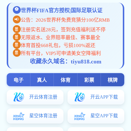
拜仁三球大胜莱比锡三冠
法国vs挪威2026世界杯防
恩昆库禁区造点切尔西四
库杜斯2026世界杯反击推进
作用
在足球的世界里，总有一些名字注定要在最宏大的舞
台上发光。当2026年美加墨世界杯的号角即将吹
响，一位来自荷兰的年轻中场，正以不可思议的速度
闯入全球球迷的视野。他不像传统中场那样只负责调
度和过渡，而是在反击中宛如一道闪电，撕裂对手的
防线，为球队带来致命的威胁。这个名字，就是库杜
斯。本文将深入剖析库杜斯在2026世界杯预选赛及
正赛中的反击推进作用，探讨他如何成为荷兰队攻防
转换的核心引擎。
要理解库杜斯的反击推进作用，首先需要回顾他的成