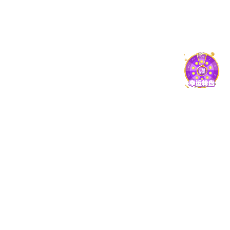
2026世界杯卡塔尔加拿大赛前阵容走势
在世界杯足球的历史长卷中，有些对决尚未上演便
已令人血脉偾张。20...
2026-06-25
刚果金乌兹别克斯坦小组赛直播预约