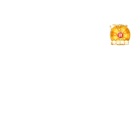
布拉加完胜本菲卡零封晋级葡萄牙杯
在葡萄牙杯的赛场上，冷门与惊喜往往只在一线之
间。然而，当布拉加以...
2026-06-21
比利时vs伊朗2026世界杯次轮走势
当足球世界的目光聚焦于2026年世界杯的舞台，一
场看似实力悬殊却又...
2026-06-23