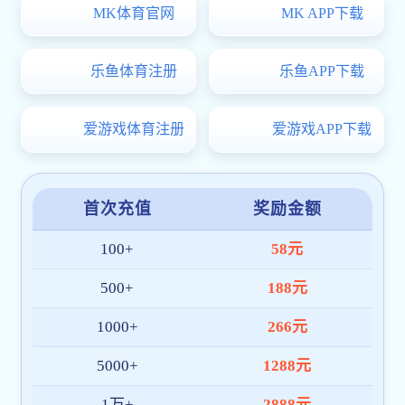
同球队的神经中枢，每一脚传球都蕴含着撕开防线的
可能。而澳大利亚的双塔战术则像一把双刃剑，既能
利用身高优势在定位球中制造杀机，也可能因为转身
速度缓慢被对手打身后。当“D组巴拉圭对澳大利亚
第三名形势”被反复解读时，战术层面的博弈已然白
热化。巴拉圭主帅大概率会采取高位压迫的激进策
略，试图用体能和拼抢打乱澳洲人的比赛节奏。反
之，澳大利亚教练组可能会祭出经典的防守反击，让
球员们像袋鼠般在边路蓄力暴起，利用速度差冲击对
手脆弱的边翼卫防线。
球员心理素质在这场生死战中同样举足轻重。巴拉圭
球员向来以韧性和斗志闻名，他们身上流淌着南美足
球的狂野血液，即使在绝境中也能燃起反扑的烈焰。
但讽刺的是，这种“永不言败”的精神有时会转化为鲁
莽的犯规，给对手留下点球或任意球的致命机会。反
观澳大利亚队员，他们在大赛中的稳定性更令人称
道，团队纪律性如同钢铁铸就的城墙。不过，一旦比
分落后，袋鼠军团偶尔会陷入急躁的传中怪圈，这种