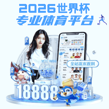
首页
银球制胜
D组巴拉圭对澳大利亚第三名形势
2026-06-28 05:49
内容目录
体育热点
银球制胜
争顶成功率
分享排行
阿利森2026世界杯对位防
超级杯决赛佛罗伦萨尤文
波黑核心塔希罗维奇禁区