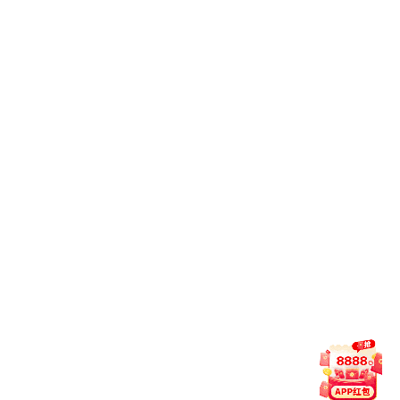
登贝莱雨夜激战法国大战格鲁吉亚新王诞
在足球的世界里，有些夜晚注定会被铭刻。当法兰
西的浪漫遇上高加索...
2026-06-19
常见问题
阿利森2026世界杯对位防守前瞻 — 详细说明
1