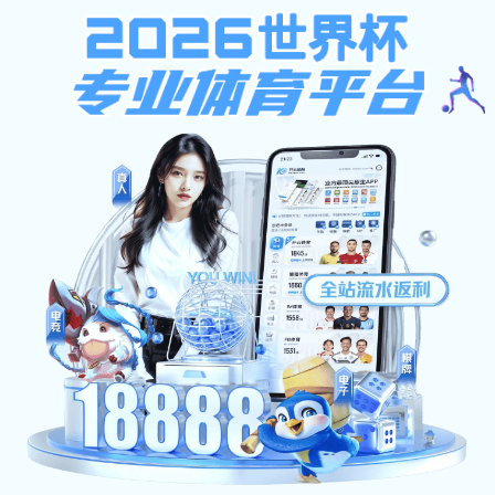
首页
银球制胜
德容面对日本防线一对一突破是否占优赛前观察
2026-07-07 00:30
内容目录
体育热点
银球制胜
争顶成功率
分享排行
阿利森2026世界杯对位防
超级杯决赛佛罗伦萨尤文