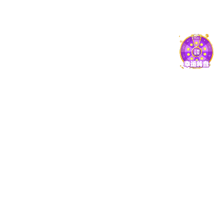
在世界杯预选赛的烽火连天中，一场看似冷门却暗
藏杀机的对决即将上...
2026-06-27
布拉加完胜本菲卡零封晋级葡萄牙杯
在葡萄牙杯的赛场上，冷门与惊喜往往只在一线之
间。然而，当布拉加以...
2026-06-21