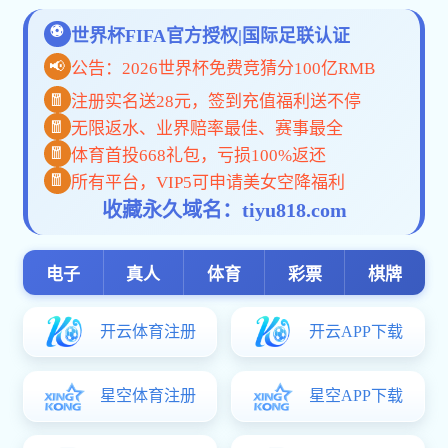
波黑核心塔希罗维奇禁区
法国vs挪威2026世界杯防
拜仁三球大胜莱比锡三冠
恩昆库禁区造点切尔西四
福登面对加纳防线能否提高
终结效率前场支点研判
在世界杯的璀璨舞台上，每一个瞬间都可能成为英雄
的诞生地，每一次触球都可能改写历史的篇章。当英
格兰的青春风暴与加纳的铁血防线狭路相逢，一个名
字正悄然成为球迷热议的焦点——菲尔·福登。这位
曼城的天才少年，以他灵动的跑位和细腻的脚法闻名
于世，但面对加纳那如铜墙铁壁般的高大后卫群，他
能否将华丽转化为致命一击？这不仅仅是关于一位球
员的个人突破，更是关于英格兰进攻体系能否找到那
个决定性的“前场支点”的终极谜题。本文将深入剖析
福登的终结效率，并研判他在加纳防线前能否成为破