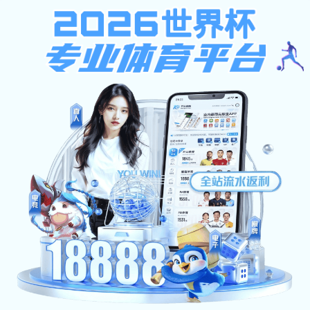
首页
争顶成功率
瑞安门德斯面对西班牙防线能否打穿肋部空间破门机会盘
点
2026-07-02 14:33
内容目录
体育热点
银球制胜
争顶成功率
分享排行
阿利森2026世界杯对位防