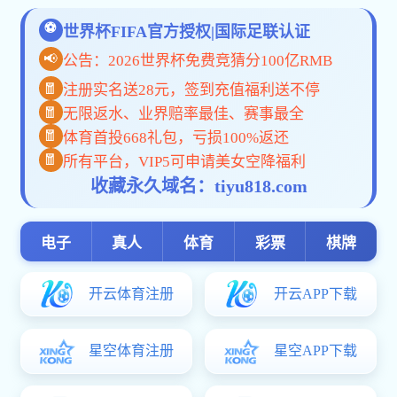
波黑核心塔希罗维奇禁区
拜仁三球大胜莱比锡三冠
恩昆库禁区造点切尔西四
2026世界杯韩国vs捷克比赛
看点
2026年世界杯的号角即将吹响，当球迷的视线从传
统豪门的珠穆朗玛峰上移开，一场极具战术张力的对
撞赛事正悄然升温：韩国与捷克在小组赛中的狭路相
逢。这不仅是一场亚洲与东欧足球的纯粹较量，更是
一次现代足球体系与铁血意志的终极博弈。捷克足
球，或许已不再是1996年欧洲杯上那支惊艳世界的
黑马，但历经岁月沉淀，他们比以往任何时候都更具
警惕与纪律性；而韩国队，在亚洲足坛的持续蛰伏与
进化后，早已不再是仅凭奔跑与斗志就能定义的“太
极虎”。这场比赛的吸引力，不在于谁的名气更大，
而在于双方都迫切希望通过一场硬仗来宣告自己在这