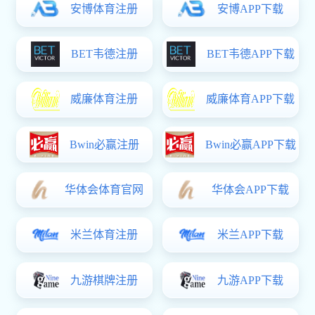
届大赛中的正式回归。
从战术层面而言，这场2026世界杯韩国vs捷克比赛
注定会成为教练博弈的教科书。韩国队目前最大的变
数在于其攻击群的速度与灵活性。在孙兴慜、李刚仁
等核心球员的带领下，他们倾向于快速通过中场，利
用边路进行高频次冲击。然而，捷克队恰恰拥有一套
令人生畏的高空屏障与位置防守体系。切赫之后，捷
克的门将与后防线虽经历更迭，但在对抗速度型前锋
方面，他们积累了丰富的西甲与德甲经验。韩国队若
想打破僵局，必须严格避免陷入捷克队精心布设的防
守陷阱。相反，捷克队则会充分利用中锋的支点作
用，以及中场球员的后插上远射。这种力量与高度的
对抗，将直接检验韩国队在极端压力下的防守硬度。
考虑到世界杯比赛的偶然性与小组赛的舆论压力，本
场比赛的心理博弈同样不容忽视。韩国队素来以顽强
著称，其民族情感与保家卫国的荣誉感会使他们在前
30分钟内爆发出惊人的压制力。然而，捷克队作为