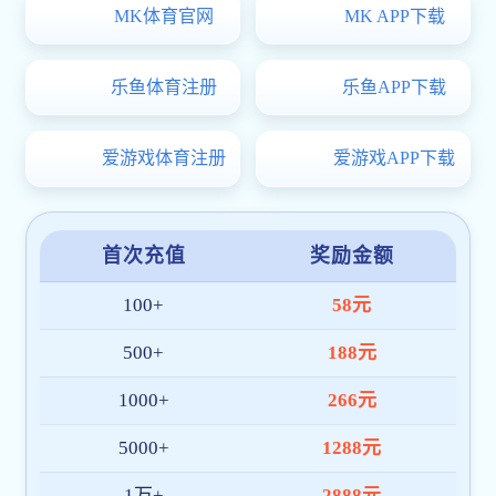
这种动态阅读比赛的能力，正是世界杯大赛经验价值
的最佳注脚。当球队陷入僵局时，托马斯的一脚斜传
或一次精准卡位，往往能瞬间扭转局势。尤其在南美
与欧洲强队激烈对抗的背景下，这种经验堪比场上的
隐形教练。
再者，经验价值在更衣室层面的辐射不容忽视。世界
杯不仅是技战术的比拼，更是情绪的博弈。年轻球员
初登大赛舞台，极易因紧张或兴奋导致动作变形。托
马斯的沉稳性格和过往大赛经历，使他自然而然成为
年轻球员的心理支柱。他在训练中不刻意强调跑动距
离，而是反复示范如何通过站位节省体能，这种源自
实战的经验分享，对球队整体续航力的提升有着难以
量化却至关重要的影响。可以说，托马斯2026世界
杯大赛经验价值，不仅体现在他个人的发挥，更在于
他对团队气质潜移默化的重塑。
值得注意的是，托马斯的经验并非固化模式，而是持
续进化的动态系统。他善于从每一次失误中提炼出更
优的解决方案，并迅速将其转化为赛场反馈。比如，