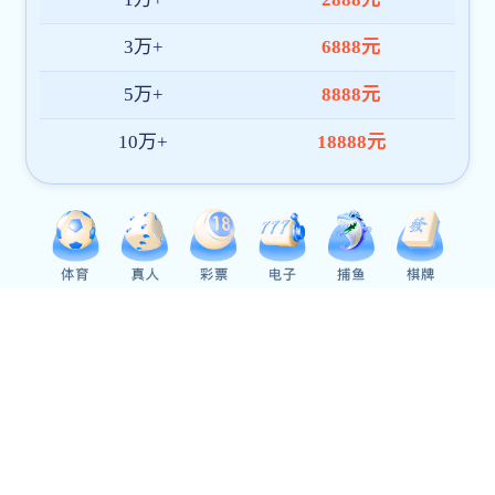
一球的情况下完成逆转，最终晋级决赛。这种顽强拼
搏、永不言弃的精神，构成了中国女足最核心的竞争
力。而能够在这场决赛中完成对世界第一球队的绝
杀，更是对这种精神最完美的诠释。中国女足绝杀美
国的故事，已然成为中国足球历史上的全新篇章。
从技战术层面剖析，中国女足本场比赛的胜利体现了
高效的防守反击与精准的定位球防守能力。教练组对
美国队进攻套路的针对性部署堪称完美：限制美国队
长拉皮诺埃的左路内切，压制摩根的中路抢点，迫使
对手更多选择外围远射。而进攻端起用多名技术型球
员，通过快速传导与美国队对抗，最终在体力接近消
耗殆尽的时刻完成致命一击，这是战术智慧与体能储
备的双重胜利。在这届亚洲杯豪门对决中，中国女足
用实力证明了“以弱胜强”的不只是一个梦想，而是可
以通过缜密准备与顽强执行实现的现实。
赛场之外，这场胜利的涟漪远未平息。社交媒体上，
数百万球迷为中国女足的拼搏点赞；“铿锵玫瑰”再次