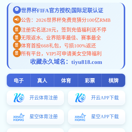
拜仁三球大胜莱比锡三冠
法国vs挪威2026世界杯防
恩昆库禁区造点切尔西四
中国女足绝杀美国，亚洲杯
豪门对决
前言：当铿锵玫瑰在绿茵场上绽放，时间仿佛凝固成
永恒。在2024年女足亚洲杯决赛的舞台上，中国女
足与卫冕冠军美国女足上演了一场堪称史诗的巅峰对
决。这场被无数球迷期待的豪门交锋不仅关乎奖杯归
属，更是足球意志与战术智慧的终极碰撞。当终场哨
响前那一刻，中国女足完成了绝杀，整个亚洲为之沸
腾。这不仅是一场胜利的酒酹，更是中国足球走向世
界舞台的铿锵宣言。
比赛伊始，美国女足凭借其强大的身体对抗和流畅的
传控，迅速占据了场面优势。作为世界女足的标杆，