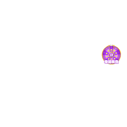
比利时vs伊朗2026世界杯次轮走势
当足球世界的目光聚焦于2026年世界杯的舞台，一
场看似实力悬殊却又...
2026-06-23