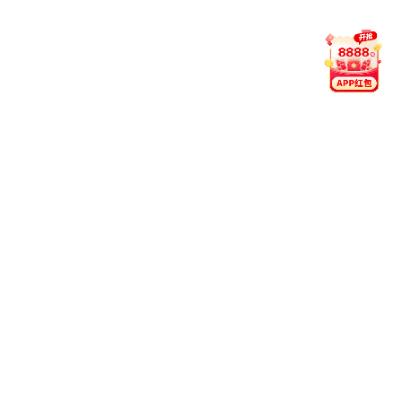
常见问题
阿利森2026世界杯对位防守前瞻 — 详细说明
1
当桑巴军团在2026年美加墨世界杯的征途上高歌猛
进，一道巍峨的红色高墙始终矗立在他们的最后一道防
线前。阿利森，这位被誉为“门卫”革命巅峰代表之一的
巴西国门，即将再次站上世界足球的终极舞台。他不仅
需要用神级扑救守护球门，更需要用精准的...
关于「超级杯决赛佛罗伦萨尤文反击提速燃爆看
2
台」
当超级杯决赛的战火在佛罗伦萨与尤文图斯之间点燃，
看台上的声浪足以掀翻亚平宁半岛的苍穹。这不仅是一
场冠军之争，更是一场风格与意志的终极碰撞。在这场
比赛中，尤文图斯凭借惊人的反击提速，彻底点燃了看
台上的激情，让所有球迷见证了一场充满张...