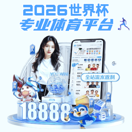
首页
争顶成功率
点球战基米希脚后跟妙传澳大利亚看台炸裂
2026-06-20 15:19
内容目录
体育热点
银球制胜
争顶成功率
分享排行
阿利森2026世界杯对位防
超级杯决赛佛罗伦萨尤文