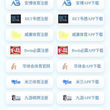
舌的方式，改写了比赛的剧本。他的脚后跟妙传，不
仅像一把锋利的手术刀划破了球门前的沉寂，更如同
一枚被点燃的情绪炸弹，让整个澳大利亚看台瞬间陷
入了前所未有的“炸裂”状态。
让我们先将目光拉回到那令人窒息的前夜。整场比赛
如同一场跌宕起伏的史诗剧，双方在攻防转换中倾尽
所有。澳大利亚队凭借主场之利，用强悍的身体对抗
和快速反击不断冲击着德国队的防线，看台上黄色的
海洋涌动着期待与狂热的浪潮。而德国队则依靠着精
密的中场组织和控球，试图将比赛节奏纳入自己的轨
道。常规时间与加时赛的比分牌最终定格在2:2，每
一次扑救、每一次门框的巨响，都在为这场“点球战”
进行着最昂贵的铺垫。当裁判吹响加时赛结束的哨
音，空气似乎都凝固了。球员们聚拢在中圈，脸上写
满了疲惫与紧张。按照常理，点球大战将由双方轮流
派上预定好的主罚手，这是一场心理与技术的终极博
弈。