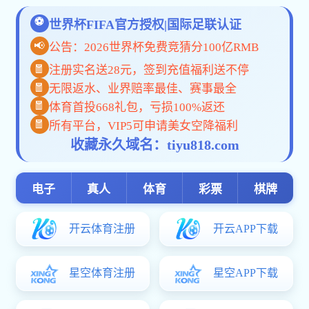
波黑核心塔希罗维奇禁区
法国vs挪威2026世界杯防
拜仁三球大胜莱比锡三冠
恩昆库禁区造点切尔西四
点球战基米希脚后跟妙传澳
大利亚看台炸裂
在世界杯的历史长河中，点球大战往往被视为最残酷
也最戏剧性的终结方式。它剥离了战术的繁复与团队
的协作，将胜负的天平完全交付于个体的神经与意
志。然而，就在昨夜悉尼的苍穹之下，一场原本或许
会淹没在无数常规点球对决中的战役，因为一个匪夷
所思的瞬间，被永久地镌刻在了足球史册的光荣柱
上。当德国队与澳大利亚队的淘汰赛鏖战至120分钟
未分胜负，当所有人的心脏都因即将到来的点球大战
而悬于喉间，约书亚·基米希，这位以铁血和纪律著
称的中场大师，却用一种足以令整个足球世界瞠目结