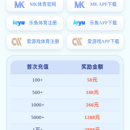
然而，德国人显然不准备遵循任何常理。当主裁判示
意点球大战即将开始时，一个令全场错愕的场景发生
了。德国队并没有像往常一样进行简短的战术布置与
祈祷，而是迅速在点球点前集合。站在球前的，是他
们的精神领袖基米希。他面无表情，目光如炬，仿佛
在注视着球门后遥远的虚空。球迷们屏住呼吸，以为
他的意图是亲自操刀主罚第一轮。但接下来，他的动
作挑战了所有人的认知极限。他没有后退助跑，没有
调整呼吸，而是用一种近乎于街球场上的随便姿态，
用右脚外侧飞速地磕向了皮球底部——不是射门，而
是传球！皮球以一种诡秘的弧线，绕过了尚未完全落
位的人墙，径直飞向了小禁区右侧的一个无人地带。
在那里，队友萨内如鬼魅般插上，他迎球没有做任何
停歇，直接是一脚贴地斩，皮球应声入网。整个过程
发生在电光石火之间，快得连当值主裁都犹豫了半秒
才指向中圈。
这一刻，悉尼的夜空仿佛被点燃了。对手球员们震惊
地望向基米希，而原本喧闹的红色与黄色交织的看台