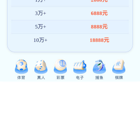
上，先是死一般的寂静，随即爆发出一阵山呼海啸般
的轰鸣。特别是那些被基米希这记“脚后跟妙传”震住
的澳大利亚球迷，他们从怀疑到狂喜，从困惑到疯
狂，整个看台的情绪彻底“炸裂”了。他们挥舞着旗
帜，互相拥抱，甚至是互相拍打着脸庞以确认这不是
梦境。这不仅仅是一粒进球，更是一次对足球传统仪
式感的华丽反击。基米希用一次极具创意与勇气的传
递，彻底改写了点球大战的叙事逻辑。在世界杯的舞
台上，点球大战历来是英雄诞生地，但从未有人能像
他这样，将一出本应充满肃杀与祈祷的剧本，演变成
一场疯狂的、充满街头智慧的即兴创作。
足球评论员们在赛后久久难以平静，他们搜索着脑海
中所有的词汇来形容这个时刻。有人将其誉为“冰与
火的交融”，因为基米希在做出这个决定时的冷静
（冰）与最终引爆全场的激情（火）形成了极致反
差。这粒点球战中的一粒金球，彻底扭转了场上的心
理态势。原本在体能和斗志上都不落下风的澳大利亚
队，在见识到如此不按常理的打击后，精神上遭受了