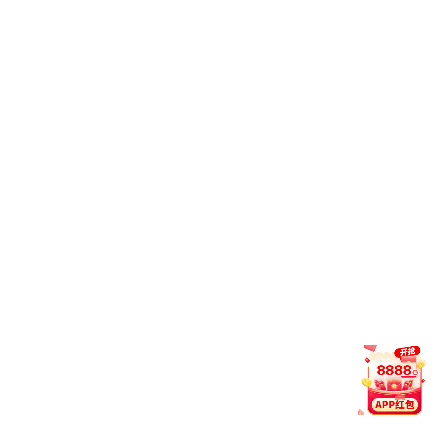
登贝莱雨夜激战法国大战格鲁吉亚新王诞
在足球的世界里，有些夜晚注定会被铭刻。当法兰
西的浪漫遇上高加索...
2026-06-19
常见问题
阿利森2026世界杯对位防守前瞻 — 详细说明
1
当桑巴军团在2026年美加墨世界杯的征途上高歌猛
进，一道巍峨的红色高墙始终矗立在他们的最后一道防