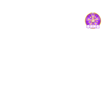
已令人血脉偾张。20...
2026-06-25
刚果金乌兹别克斯坦小组赛直播预约
在世界杯预选赛的烽火连天中，一场看似冷门却暗
藏杀机的对决即将上...
2026-06-27